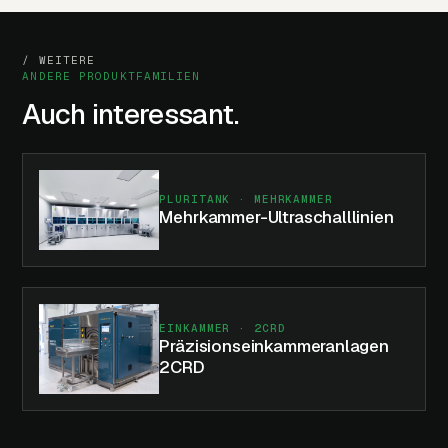
/ WEITERE
ANDERE PRODUKTFAMILIEN
Auch interessant.
PLURITANK · MEHRKAMMER
Mehrkammer-Ultraschall­linien
EINKAMMER · 2CRD
Präzisions­einkammer­anlagen
2CRD