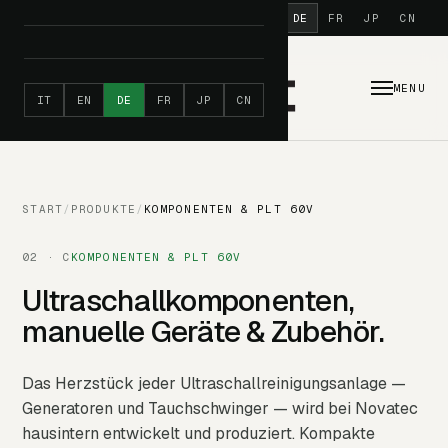
MADE IN ITALY · SEIT
IT
EN
DE
FR
JP
CN
1993
MENU
IT
EN
DE
FR
JP
CN
START
/
PRODUKTE
/
KOMPONENTEN & PLT 60V
02 · C
KOMPONENTEN & PLT 60V
Ultraschall­komponenten,
manuelle Geräte & Zubehör.
Das Herzstück jeder Ultraschallreinigungsanlage —
Generatoren und Tauchschwinger — wird bei Novatec
hausintern entwickelt und produziert. Kompakte